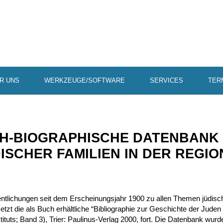
R UNS
WERKZEUGE/SOFTWARE
SERVICES
TER
CH-BIOGRA­PHI­SCHE DATEN­BANK
­SCHER FAMI­LIEN IN DER REGIO
nt­li­chungen seit dem Erschei­nungs­jahr 1900 zu allen Themen jüdi­
setzt die als Buch erhält­liche “Biblio­gra­phie zur Geschichte der Juden 
i­tuts; Band 3), Trier: Paulinus-Verlag 2000, fort. Die Daten­bank wur