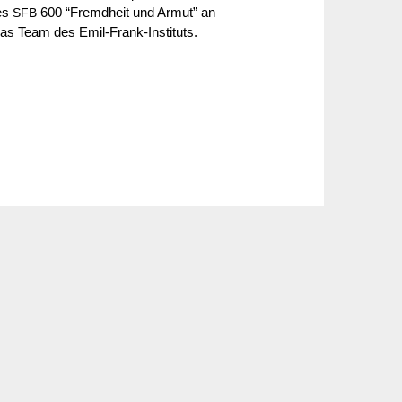
des
600 “Fremd­heit und Armut” an
SFB
 das Team des Emil-Frank-Insti­tuts.