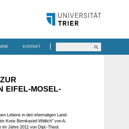
MINE
KONTAKT
 ZUR
N EIFEL-MOSEL-
schen Lebens in den ehema­ligen Land­
im Kreis Bern­kastel-Witt­lich” von A.
de im Jahre 2011 von Dipl.-Theol.