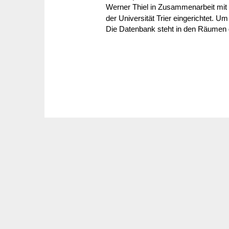
Werner Thiel in Zusam­men­ar­beit m
der Univer­sität Trier einge­richtet. U
Die Daten­bank steht in den Räumen d