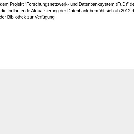
it dem Projekt “Forschungs­netz­werk- und Daten­bank­system (FuD)” 
m die fort­lau­fende Aktua­li­sie­rung der Daten­bank bemüht sich ab 2012
er Biblio­thek zur Verfügung.