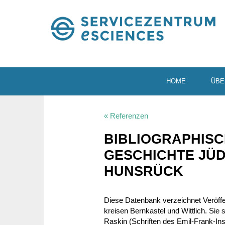
HOME
ÜBE
« Referenzen
BIBLIO­GRA­PHIS
GESCHICHTE JÜDI
HUNSRÜCK
Diese Daten­bank verzeichnet Veröf­fe
kreisen Bern­kastel und Witt­lich. Sie 
Raskin (Schriften des Emil-Frank-Inst