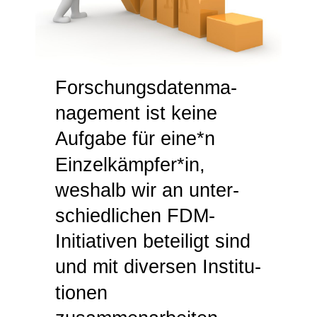
Forschungs­da­ten­ma­
nage­ment ist keine
Aufgabe für eine*n
Einzelkämpfer*in,
weshalb wir an unter­
schied­li­chen FDM-
Initia­tiven betei­ligt sind
und mit diversen Insti­tu­
tionen