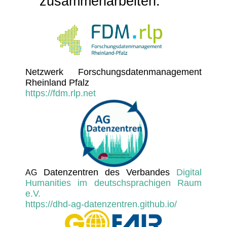
zusammenarbeiten.
Netz­werk Forschungs­da­ten­ma­nage­ment
Rhein­land Pfalz
https://fdm.rlp.net
Daten­zen­tren des Verbandes
Digital
AG
Huma­ni­ties im deutsch­spra­chigen Raum
e.V.
https://dhd-ag-datenzentren.github.io/