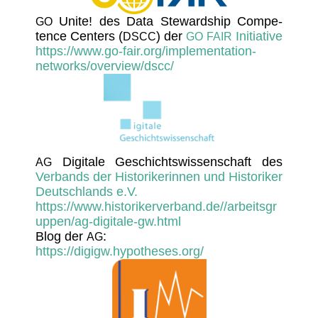
Unite! des Data Steward­ship Compe­
GO
tence Centers (
) der
Initiative
DSCC
GO
FAIR
https://www.go-fair.org/implementation-
networks/overview/dscc/
Digi­tale Geschichts­wis­sen­schaft des
AG
Verbands der Histo­ri­ke­rinnen und Histo­riker
Deutsch­lands e.V.
https://www.historikerverband.de//arbeitsgr
uppen/ag-digitale-gw.html
Blog der
:
AG
https://digigw.hypotheses.org/