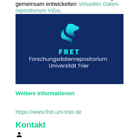
gemeinsam entwi­ckelten
Virtu­ellen Daten­
re­po­si­to­rium ViDa
.
Weitere Infor­ma­tionen
https://www.fret.uni-trier.de
Kontakt