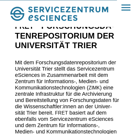
« IT-Infrastrukturen
· FORSCHUNGS­DA­
FRET
TEN­RE­PO­SI­TO­RIUM DER
UNIVER­SITÄT TRIER
Mit dem Forschungs­da­ten­re­po­si­to­rium der
Univer­sität Trier stellt das Service­zen­trum
eSci­ences in Zusam­men­ar­beit mit dem
Zentrum für Informations‑, Medien- und
Kommu­ni­ka­ti­ons­tech­no­lo­gien (
) eine
ZIMK
zentrale Infra­struktur für die Archi­vie­rung
und Bereit­stel­lung von Forschungs­daten für
die Wissenschaftler:innen an der Univer­
sität Trier bereit.
basiert auf dem
FRET
eben­falls vom Service­zen­trum eSci­ences
und dem Zentrum für Informations‑,
Medien- und Kommu­ni­ka­ti­ons­tech­no­lo­gien