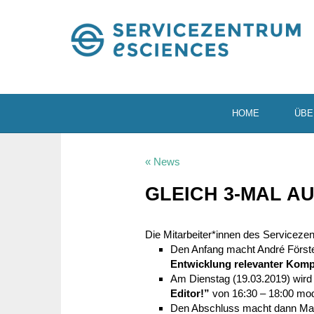
HOME
ÜBE
« News
GLEICH 3‑MAL AU
Die Mitarbeiter*innen des Service­zen­
Den Anfang macht André Förste
Entwick­lung rele­vanter Kom
Am Dienstag (19.03.2019) wird
Editor!”
von 16:30 – 18:00 mod
Den Abschluss macht dann Mari