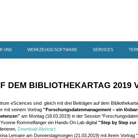
R UNS
WERKZEUGE/SOFTWARE
SERVICES
TER
F DEM BIBLIO­THE­KARTAG 2019
trum eSci­ences sind gleich mit drei Beiträgen auf dem Biblio­the­karta
r mit seinem Vortrag
“Forschungs­da­ten­ma­nage­ment – ein lösbare L
pe­tenzen”
am Montag (18.03.2019) in der Session “Forschungs­date
 Yvonne Rommel­fanger ein Hands-On Lab digital
“Step by Step zur 
e­rieren.
Down­load Abstract
na Lemaire am Donners­tag­morgen (21.03.2019) mit ihrem Vortrag “