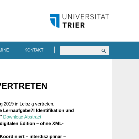
MINE
KONTAKT
 VERTRETEN
g 2019 in Leipzig vertreten.
ern­auf­gabe?! Iden­ti­fi­ka­tion und
n”
Down­load Abstract
digi­talen Edition – ohne XML-
Koor­di­niert – inter­dis­zi­plinär –