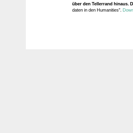
über den Teller­rand hinaus. Di
daten in den Huma­ni­ties”.
Down­