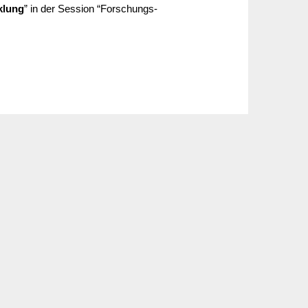
k­lung
” in der Session “Forschungs­