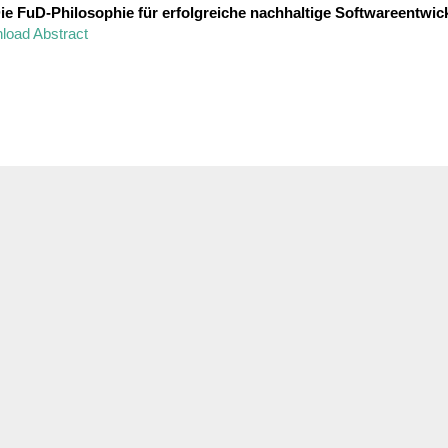
e FuD-Philo­so­phie für erfolg­reiche nach­hal­tige Soft­ware­ent­wic
load Abstract