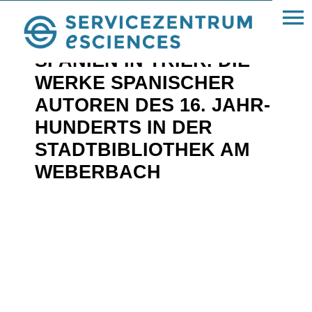
« Referenzen
SPANIEN IN TRIER. DIE
WERKE SPANI­SCHER
AUTOREN DES 16. JAHR­
HUN­DERTS IN DER
STADT­BI­BLIO­THEK AM
WEBERBACH