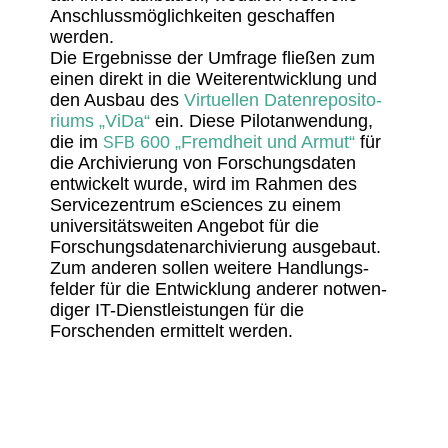
Anschluss­mög­lich­keiten geschaffen
werden.
Die Ergeb­nisse der Umfrage fließen zum
einen direkt in die Weiter­ent­wick­lung und
den Ausbau des
Virtu­ellen Daten­re­po­si­to­
riums „ViDa“
ein. Diese Pilo­t­an­wen­dung,
die im
600 „Fremd­heit und Armut“
für
SFB
die Archi­vie­rung von Forschungs­daten
entwi­ckelt wurde, wird im Rahmen des
Service­zen­trum eSci­ences zu einem
univer­si­täts­weiten Angebot für die
Forschungs­da­ten­ar­chi­vie­rung ausge­baut.
Zum anderen sollen weitere Hand­lungs­
felder für die Entwick­lung anderer notwen­
diger IT-Dienst­leis­tungen für die
Forschenden ermit­telt werden.