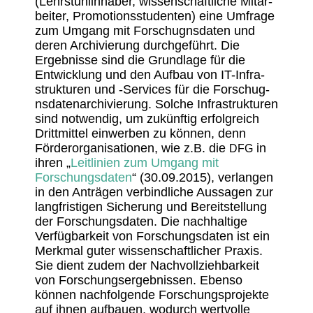
(Lehr­stuhl­in­haber, wissen­schaft­liche Mitar­
beiter, Promo­ti­ons­stu­denten) eine Umfrage
zum Umgang mit Forschug­nsdaten und
deren Archi­vie­rung durch­ge­führt. Die
Ergeb­nisse sind die Grund­lage für die
Entwick­lung und den Aufbau von IT-Infra­
struk­turen und ‑Services für die Forschug­
nsda­ten­ar­chi­vie­rung. Solche Infra­struk­turen
sind notwendig, um zukünftig erfolg­reich
Dritt­mittel einwerben zu können, denn
Förder­or­ga­ni­sa­tionen, wie z.B. die
in
DFG
ihren „
Leit­li­nien zum Umgang mit
Forschungs­daten
“ (30.09.2015), verlangen
in den Anträgen verbind­liche Aussagen zur
lang­fris­tigen Siche­rung und Bereit­stel­lung
der Forschungs­daten. Die nach­hal­tige
Verfüg­bar­keit von Forschungs­daten ist ein
Merkmal guter wissen­schaft­li­cher Praxis.
Sie dient zudem der Nach­voll­zieh­bar­keit
von Forschungs­er­geb­nissen. Ebenso
können nach­fol­gende Forschungs­pro­jekte
auf ihnen aufbauen, wodurch wert­volle