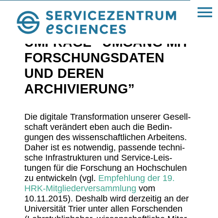
« News
UMFRAGE “UMGANG MIT
FORSCHUNGS­DATEN
UND DEREN
ARCHIVIERUNG”
Die digi­tale Trans­for­ma­tion unserer Gesell­
schaft verän­dert eben auch die Bedin­
gungen des wissen­schaft­li­chen Arbei­tens.
Daher ist es notwendig, passende tech­ni­
sche Infra­struk­turen und Service-Leis­
tungen für die Forschung an Hoch­schulen
zu entwi­ckeln (vgl.
Empfeh­lung der 19.
HRK-Mitglie­der­ver­samm­lung
vom
10.11.2015). Deshalb wird derzeitig an der
Univer­sität Trier unter allen Forschenden