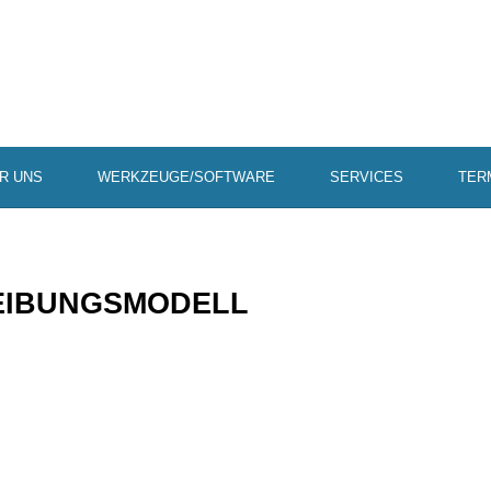
R UNS
WERKZEUGE/SOFTWARE
SERVICES
TER
­BUNGS­MO­DELL