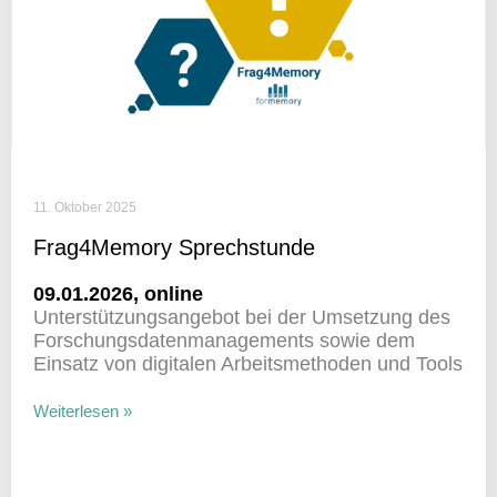
11. Oktober 2025
Frag4Memory Sprech­stunde
09.01.2026, online
Unter­stüt­zungs­an­gebot bei der Umset­zung des
Forschungs­da­ten­ma­nage­ments sowie dem
Einsatz von digi­talen Arbeits­me­thoden und Tools
Weiterlesen »