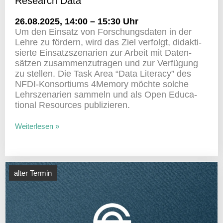
Rese­arch Data
26.08.2025, 14:00 – 15:30 Uhr
Um den Einsatz von Forschungs­daten in der
Lehre zu fördern, wird das Ziel verfolgt, didak­ti­
sierte Einsatz­sze­na­rien zur Arbeit mit Daten­
sätzen zusam­men­zu­tragen und zur Verfü­gung
zu stellen. Die Task Area “Data Literacy” des
NFDI-Konsor­tiums 4Memory möchte solche
Lehr­sze­na­rien sammeln und als Open Educa­
tional Resources publizieren.
Weiterlesen »
alter Termin