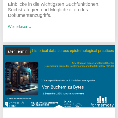
Einblicke in die wich­tigsten Such­funk­tionen,
Such­stra­te­gien und Möglich­keiten des
Dokumentenzugriffs.
Weiterlesen »
alter Termin