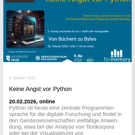
8. Oktober 2025
Keine Angst vor Python
20.02.2026, online
Python ist heute eine zentrale Program­mier­
sprache für die digi­tale Forschung und findet in
den Geis­tes­wis­sen­schaften viel­fäl­tige Anwen­
dung, etwa bei der Analyse von Text­kor­pora
oder bei der Visua­li­sie­rung von