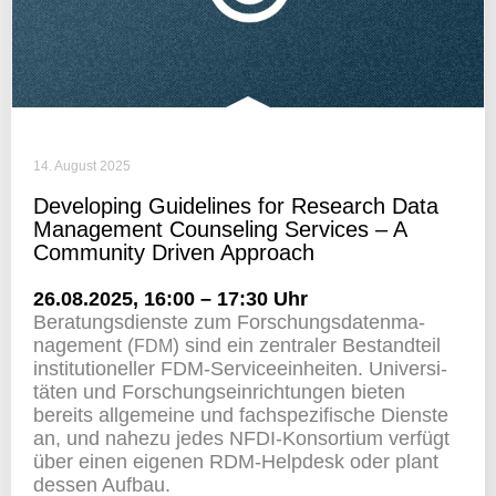
14. August 2025
Deve­lo­ping Guide­lines for Rese­arch Data
Manage­ment Coun­seling Services – A
Commu­nity Driven Approach
26.08.2025, 16:00 – 17:30 Uhr
Bera­tungs­dienste zum Forschungs­da­ten­ma­
nage­ment (
) sind ein zentraler Bestand­teil
FDM
insti­tu­tio­neller FDM-Service­ein­heiten. Univer­si­
täten und Forschungs­ein­rich­tungen bieten
bereits allge­meine und fach­spe­zi­fi­sche Dienste
an, und nahezu jedes NFDI-Konsor­tium verfügt
über einen eigenen RDM-Help­desk oder plant
dessen Aufbau.