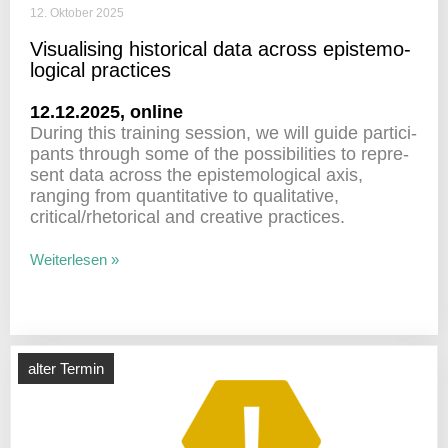
12. Oktober 2025
Visua­li­sing histo­rical data across epis­te­mo­
lo­gical practices
12.12.2025, online
During this trai­ning session, we will guide parti­ci­
pants through some of the possi­bi­li­ties to repre­
sent data across the epis­te­mo­lo­gical axis,
ranging from quan­ti­ta­tive to quali­ta­tive,
critical/rhetorical and crea­tive practices.
Weiterlesen »
alter Termin