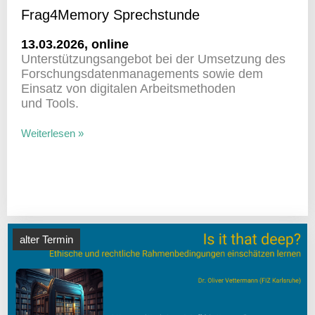
Frag4Memory Sprech­stunde
13.03.2026, online
Unter­stüt­zungs­an­gebot bei der Umset­zung des
Forschungs­da­ten­ma­nage­ments sowie dem
Einsatz von digi­talen Arbeits­me­thoden
und Tools.
Weiterlesen »
alter Termin