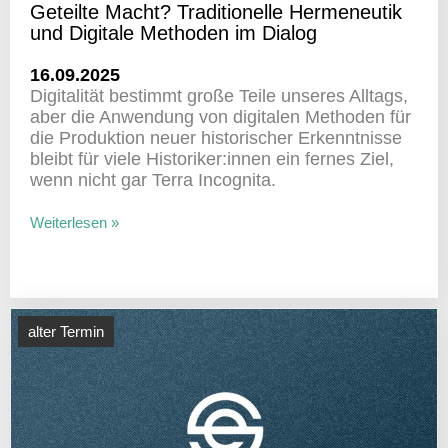
Geteilte Macht? Tradi­tio­nelle Herme­neutik
und Digi­tale Methoden im Dialog
16.09.2025
Digi­ta­lität bestimmt große Teile unseres Alltags,
aber die Anwen­dung von digi­talen Methoden für
die Produk­tion neuer histo­ri­scher Erkennt­nisse
bleibt für viele Historiker:innen ein fernes Ziel,
wenn nicht gar Terra Incognita.
Weiterlesen »
alter Termin