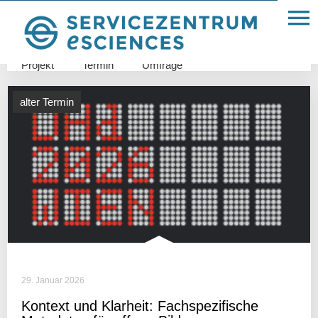
Allgemein
FDM
Glossar
IT-Infrastruktur
Projekt
Termin
Umfrage
alter Termin
29. Januar 2026
Kontext und Klar­heit: Fach­spe­zi­fi­sche