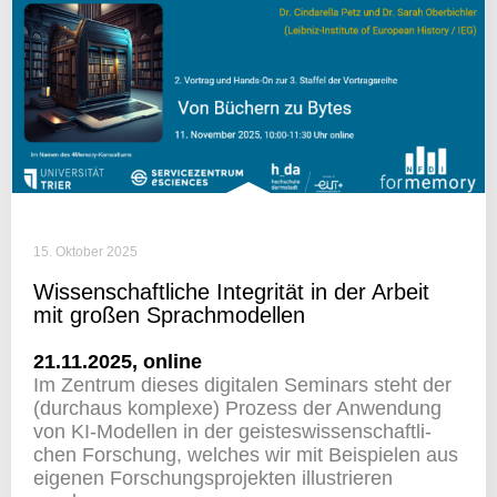
15. Oktober 2025
Wissen­schaft­liche Inte­grität in der Arbeit
mit großen Sprachmodellen
21.11.2025, online
Im Zentrum dieses digi­talen Semi­nars steht der
(durchaus komplexe) Prozess der Anwen­dung
von KI-Modellen in der geis­tes­wis­sen­schaft­li­
chen Forschung, welches wir mit Beispielen aus
eigenen Forschungs­pro­jekten illus­trieren