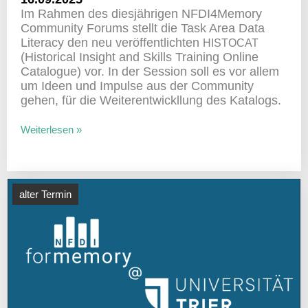
Im Rahmen des dies­jäh­rigen NFDI4Memory
Commu­nity Forums stellt die Task Area Data
Literacy den neu veröf­fent­lichten
HISTOCAT
(Histo­rical Insight and Skills Trai­ning Online
Cata­logue) vor. In der Session soll es vor allem
um Ideen und Impulse aus der Commu­nity
gehen, für die Weiter­ent­wick­llung des Katalogs.
Weiterlesen »
alter Termin