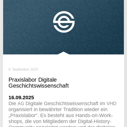
9. September 2025
Praxis­labor Digi­tale
Geschichtswissenschaft
16.09.2025
Die
Digi­tale Geschichts­wis­sen­schaft im
AG
VHD
orga­ni­siert in bewährter Tradi­tion wieder ein
„Praxis­labor“. Es besteht aus Hands-on-Work­
shops, die von Mitglie­dern der Digital-History-