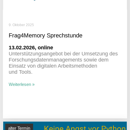
9. Oktober 2025
Frag4Memory Sprech­stunde
13.02.2026, online
Unter­stüt­zungs­an­gebot bei der Umset­zung des
Forschungs­da­ten­ma­nage­ments sowie dem
Einsatz von digi­talen Arbeits­me­thoden
und Tools.
Weiterlesen »
alter Termin