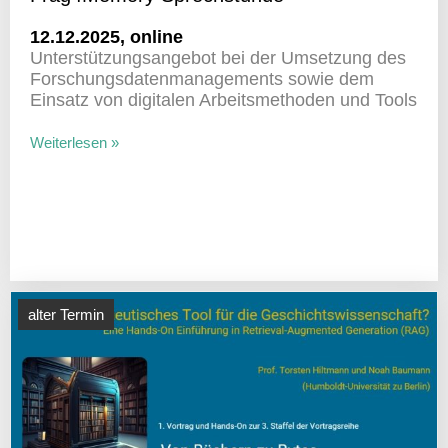
12.12.2025, online
Unter­stüt­zungs­an­gebot bei der Umset­zung des
Forschungs­da­ten­ma­nage­ments sowie dem
Einsatz von digi­talen Arbeits­me­thoden und Tools
Weiterlesen »
alter Termin