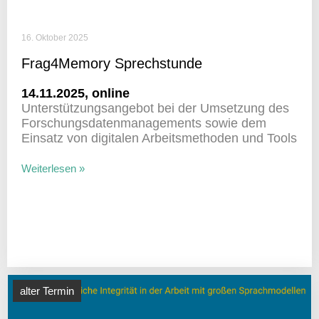
16. Oktober 2025
Frag4Memory Sprech­stunde
14.11.2025, online
Unter­stüt­zungs­an­gebot bei der Umset­zung des
Forschungs­da­ten­ma­nage­ments sowie dem
Einsatz von digi­talen Arbeits­me­thoden und Tools
Weiterlesen »
alter Termin