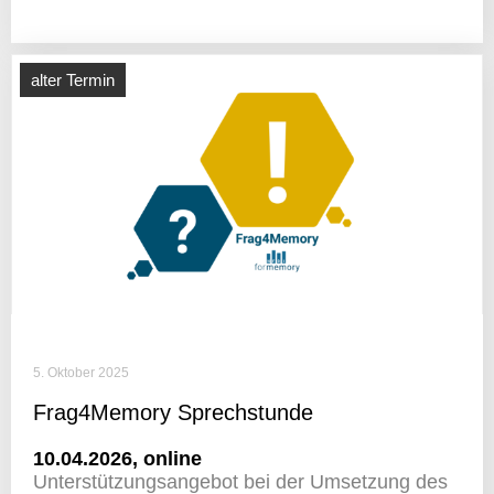
alter Termin
5. Oktober 2025
Frag4Memory Sprech­stunde
10.04.2026, online
Unter­stüt­zungs­an­gebot bei der Umset­zung des