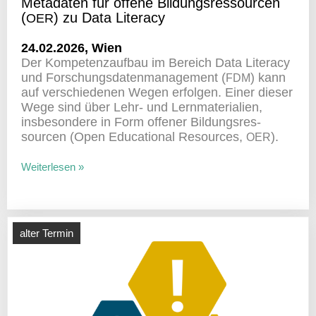
Meta­daten für offene Bildungs­res­sourcen
(
) zu Data Literacy
OER
24.02.2026, Wien
Der Kompe­tenz­aufbau im Bereich Data Literacy
und Forschungs­da­ten­ma­nage­ment (
) kann
FDM
auf verschie­denen Wegen erfolgen. Einer dieser
Wege sind über Lehr- und Lern­ma­te­ria­lien,
insbe­son­dere in Form offener Bildungs­res­
sourcen (Open Educa­tional Resources,
).
OER
Weiterlesen »
alter Termin