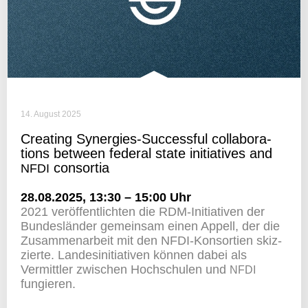
14. August 2025
Crea­ting Syner­gies-Successful colla­bo­ra­
tions between federal state initia­tives and
consortia
NFDI
28.08.2025, 13:30 – 15:00 Uhr
2021 veröf­fent­lichten die RDM-Initia­tiven der
Bundes­länder gemeinsam einen Appell, der die
Zusam­men­ar­beit mit den NFDI-Konsor­tien skiz­
zierte. Landes­in­itia­tiven können dabei als
Vermittler zwischen Hoch­schulen und
NFDI
fungieren.