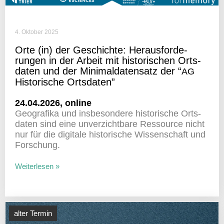
4. Oktober 2025
Orte (in) der Geschichte: Heraus­for­de­
rungen in der Arbeit mit histo­ri­schen Orts­
daten und der Mini­mal­da­ten­satz der “
AG
Histo­ri­sche Ortsdaten”
24.04.2026, online
Geogra­fika und insbe­son­dere histo­ri­sche Orts­
daten sind eine unver­zicht­bare Ressource nicht
nur für die digi­tale histo­ri­sche Wissen­schaft und
Forschung.
Weiterlesen »
alter Termin