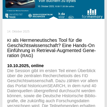
14. Oktober 2025
als Herme­neu­ti­sches Tool für die
KI
Geschichts­wis­sen­schaft? Eine Hands-On
Einfüh­rung in Retrieval-Augmented Gene­
ra­tion (
)
RAG
10.10.2025, online
Die Session gibt im ersten Teil einen Über­blick
über die zentralen Recher­che­tools des
FID
Geschichts­wis­sen­schaft. Dazu zählen vor allem
das Portal histo­ri­cum­SE­ARCH, in dem rund 40
Daten­quellen über­grei­fend durch­sucht werden
können, sowie die Deut­sche Histo­ri­sche Biblio­
grafie, die zukünftig auch Forschungs­daten
verzeichnen wird. Die Teil­neh­menden erhalten