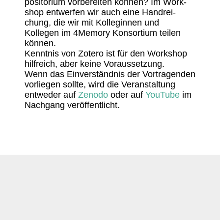
po­si­to­rium vorbe­reiten können? Im Work­
shop entwerfen wir auch eine Hand­rei­
chung, die wir mit Kolle­ginnen und
Kollegen im 4Memory Konsor­tium teilen
können.
Kenntnis von Zotero ist für den Work­shop
hilf­reich, aber keine Voraussetzung.
Wenn das Einver­ständnis der Vortra­genden
vorliegen sollte, wird die Veran­stal­tung
entweder auf
Zenodo
oder auf
YouTube
im
Nach­gang veröffentlicht.