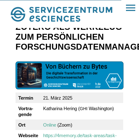
« Alle Beiträge
ZOTERO ALS WERK­ZEUG
ZUM PERSÖN­LI­CHEN
FORSCHUNGSDATENMANAG
Termin
21. März 2025
Vortra­
Katha­rina Hering (
Washington)
GHI
gende
Ort
Online
(Zoom)
Webseite
https://4memory.de/task-areas/task-