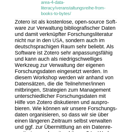
area-4-data-
literacy/veranstaltungsreihe-from-
books-to-bytes/
Zotero ist als kosten­lose, open-source Soft­
ware zur Verwal­tung biblio­gra­fi­scher Daten
und damit verknüpfter Forschungs­li­te­ratur
nicht nur in den
, sondern auch im
USA
deutsch­spra­chigen Raum sehr beliebt. Als
Soft­ware ist Zotero sehr anpas­sungs­fähig
und kann auch als nied­rig­schwel­liges
Werk­zeug zur Verwal­tung der eigenen
Forschungs­daten einge­setzt werden. In
diesem Work­shop werden wir anhand von
Daten­sätzen, die die Teilnehmer/innen
mitbringen, Stra­te­gien zum Manage­ment
unter­schied­li­cher Forschungs­daten mit
Hilfe von Zotero disku­tieren und auspro­
bieren. Wie können wir unsere Forschungs­
daten orga­ni­sieren, so dass wir sie über
einen längeren Zeit­raum selbst verwalten
und ggf. zur Über­mitt­lung an ein Daten­re­