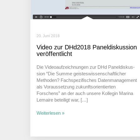
20. Juni 2018
Video zur DHd2018 Panel­dis­kus­sion
veröffentlicht
Die Video­auf­zeich­nungen zur DHd Panel­dis­kus­
sion “Die Summe geis­tes­wis­sen­schaft­li­cher
Methoden? Fach­spe­zi­fi­sches Daten­ma­nage­ment
als Voraus­set­zung zukunfts­ori­en­tierten
Forschens” an der auch unsere Kollegin Marina
Lemaire betei­ligt war, […]
Weiterlesen »