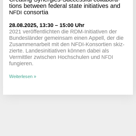
tions between federal state initia­tives and
consortia
NFDI
28.08.2025, 13:30 – 15:00 Uhr
2021 veröf­fent­lichten die RDM-Initia­tiven der
Bundes­länder gemeinsam einen Appell, der die
Zusam­men­ar­beit mit den NFDI-Konsor­tien skiz­
zierte. Landes­in­itia­tiven können dabei als
Vermittler zwischen Hoch­schulen und
NFDI
fungieren.
Weiterlesen »