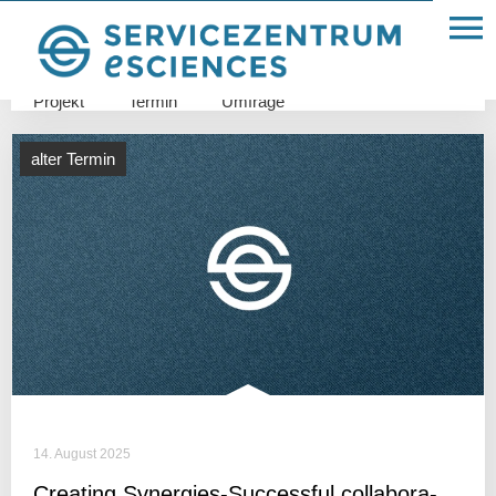
Allgemein
FDM
Glossar
IT-Infrastruktur
Projekt
Termin
Umfrage
alter Termin
14. August 2025
Crea­ting Syner­gies-Successful colla­bo­ra­