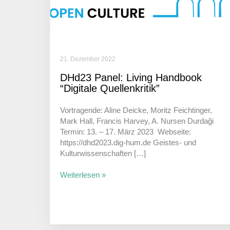
21. Dezember 2022
DHd23 Panel: Living Hand­book
“Digi­tale Quellenkritik”
Vortra­gende: Aline Deicke, Moritz Feicht­inger,
Mark Hall, Francis Harvey, A. Nursen Durdaği
Termin: 13. – 17. März 2023 Webseite:
https://dhd2023.dig-hum.de Geistes- und
Kulturwissenschaften […]
Weiterlesen »