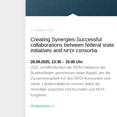
14. August 2025
Crea­ting Syner­gies-Successful
colla­bo­ra­tions between federal state
initia­tives and
consortia
NFDI
28.08.2025, 13:30 – 15:00 Uhr
2021 veröf­fent­lichten die RDM-Initia­tiven der
Bundes­länder gemeinsam einen Appell, der die
Zusam­men­ar­beit mit den NFDI-Konsor­tien skiz­
zierte. Landes­in­itia­tiven können dabei als
Vermittler zwischen Hoch­schulen und
NFDI
fungieren.
Weiterlesen »