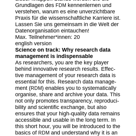
Grund­lagen des
kennen­lernen und
FDM
verstehen, warum es eine unver­zicht­bare
Praxis für die wissen­schaft­liche Karriere ist.
Lassen Sie uns gemeinsam in die Welt der
Daten­or­ga­ni­sa­tion eintauchen!
Max. Teilnehmer*innen: 20
english version
Science on track: Why rese­arch data
manage­ment is indispensable
As rese­ar­chers, you are the key player
behind inno­va­tive rese­arch results. Effec­
tive manage­ment of your rese­arch data is
essen­tial for this. Rese­arch data manage­
ment (
) enables you to syste­ma­ti­cally
RDM
orga­nise, share and archive your data. This
not only promotes trans­pa­rency, repro­du­ci­
bi­lity and scien­tific exch­ange, but also
ensures that your high-quality data remains
acces­sible and usable in the long term. In
this short hour, you will be intro­duced to the
basics of
and under­stand why it is an
RDM