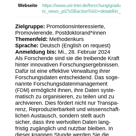
Webseite
https://www.uni-trier.de/forschung/graduierten
&
tx_news_pi1%5Baction%
=detail
tx_news_p
5D
Ziel­gruppe:
Promo­ti­ons­in­ter­es­sierte,
Promo­vie­rende, Postdoktorand*innen
Themen­feld:
Metho­den­kurs
Sprache:
Deutsch (English on request)
Anmel­dung bis:
Mi., 28. Februar 2024
Als Forschende sind sie die trei­bende Kraft
hinter inno­va­tiven Forschungs­er­geb­nissen.
Dafür ist eine effek­tive Verwal­tung ihrer
Forschungs­daten entschei­dend. Das soge­
nannte Forschungs­da­ten­ma­nage­ment
(
) ermög­licht ihnen, ihre Daten syste­
FDM
ma­tisch zu orga­ni­sieren, zu teilen und zu
archi­vieren. Dies fördert nicht nur Trans­pa­
renz, Repro­du­zier­bar­keit und wissen­schaft­
li­chen Austausch, sondern stellt auch
sicher, dass ihre wert­vollen Daten lang­
fristig zugäng­lich und nutzbar bleiben. In
dieser knappen Stunde werden Sie die