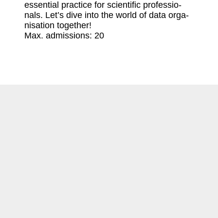
essen­tial prac­tice for scien­tific profes­sio­
nals. Let’s dive into the world of data orga­
ni­sa­tion together!
Max. admis­sions: 20
Login