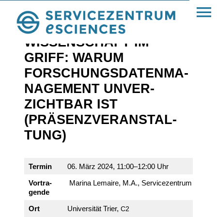
« Alle Beiträge
WISSEN­SCHAFT IM
GRIFF: WARUM
FORSCHUNGS­DA­TEN­MA­
NAGE­MENT UNVER­
ZICHTBAR IST
(PRÄSENZ­VER­AN­STAL­
TUNG)
Termin
06. März 2024, 11:00–12:00 Uhr
Vortra­
Marina Lemaire, M.A., Service­zen­trum eScien
gende
Ort
Univer­sität Trier,
C2