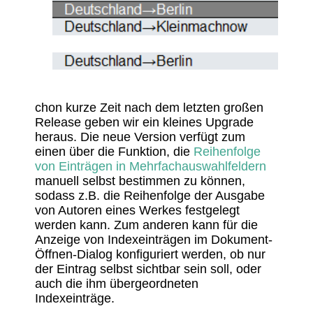
chon kurze Zeit nach dem letzten großen
Release geben wir ein kleines Upgrade
heraus. Die neue Version verfügt zum
einen über die Funk­tion, die
Reihen­folge
von Einträgen in Mehr­fach­aus­wahl­fel­dern
manuell selbst bestimmen zu können,
sodass z.B. die Reihen­folge der Ausgabe
von Autoren eines Werkes fest­ge­legt
werden kann. Zum anderen kann für die
Anzeige von Index­ein­trägen im Doku­ment-
Öffnen-Dialog konfi­gu­riert werden, ob nur
der Eintrag selbst sichtbar sein soll, oder
auch die ihm über­ge­ord­neten
Indexeinträge.