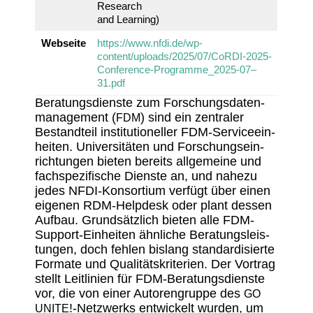
Rese­arch
and Lear­ning)
Webseite
https://www.nfdi.de/wp-
content/uploads/2025/07/CoRDI-2025-
Conference-Programme_2025-07–
31.pdf
Bera­tungs­dienste zum Forschungs­da­ten­
ma­nage­ment (
) sind ein zentraler
FDM
Bestand­teil insti­tu­tio­neller FDM-Service­ein­
heiten. Univer­si­täten und Forschungs­ein­
rich­tungen bieten bereits allge­meine und
fach­spe­zi­fi­sche Dienste an, und nahezu
jedes NFDI-Konsor­tium verfügt über einen
eigenen RDM-Help­desk oder plant dessen
Aufbau. Grund­sätz­lich bieten alle FDM-
Support-Einheiten ähnliche Bera­tungs­leis­
tungen, doch fehlen bislang stan­dar­di­sierte
Formate und Quali­täts­kri­te­rien. Der Vortrag
stellt Leit­li­nien für FDM-Bera­tungs­dienste
vor, die von einer Autoren­gruppe des
GO
!-Netzwerks entwi­ckelt wurden, um
UNITE