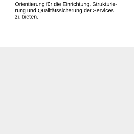
Orien­tie­rung für die Einrich­tung, Struk­tu­rie­
rung und Quali­täts­si­che­rung der Services
zu bieten.
Login