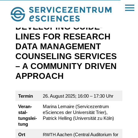
« Alle Beiträge
DEVE­LO­PING GUIDE­
LINES FOR RESE­ARCH
DATA MANAGE­MENT
COUN­SELING SERVICES
– A COMMU­NITY DRIVEN
APPROACH
Termin
26. August 2025; 16:00 – 17:30 Uhr
Veran­
Marina Lemaire (Service­zen­trum
stal­
eSci­ences der Univer­sität Trier),
tungs­lei­
Patrick Helling (Univer­sität zu Köln)
tung
Ort
Aachen (Central Audi­to­rium for
RWTH