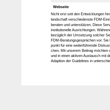
Webseite
Nicht erst seit den Entwick­lungen hin 
land­schaft verschie­denste FDM-Einr
beraten und unter­stützen. Diese Service
insti­tu­tio­nelle Ausrich­tungen. Währ
bezüg­lich der Umset­zung solcher Ser
FDM-Bera­tungs­ge­sprä­chen vor. Sie 
punkt für eine weiter­füh­rende Diskus­
chen. Mit unserem Beitrag möchten wir 
und in einen aktiven Austausch mit de
Adap­tion der Guide­lines in unter­schie