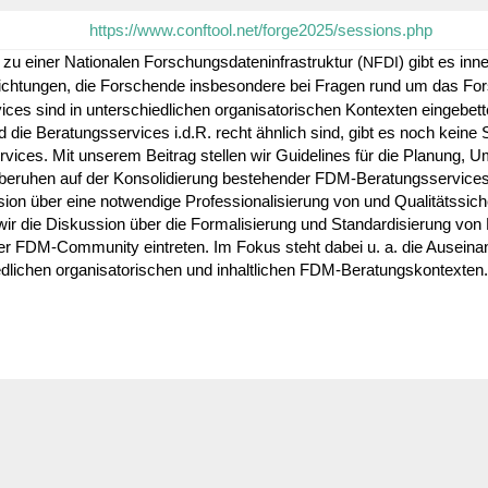
https://www.conftool.net/forge2025/sessions.php
zu einer Natio­nalen Forschungs­da­ten­in­fra­struktur (
) gibt es in
NFDI
ich­tungen, die Forschende insbe­son­dere bei Fragen rund um das For
s sind in unter­schied­li­chen orga­ni­sa­to­ri­schen Kontexten einge­bette
end die Bera­tungs­ser­vices i.d.R. recht ähnlich sind, gibt es noch kein
vices. Mit unserem Beitrag stellen wir Guide­lines für die Planung, U
beruhen auf der Konso­li­die­rung bestehender FDM-Bera­tungs­ser­vic
sion über eine notwen­dige Profes­sio­na­li­sie­rung von und Quali­täts­si
die Diskus­sion über die Forma­li­sie­rung und Stan­dar­di­sie­rung von F
r FDM-Commu­nity eintreten. Im Fokus steht dabei u. a. die Ausein­an­
d­li­chen orga­ni­sa­to­ri­schen und inhalt­li­chen FDM-Beratungskontexten.