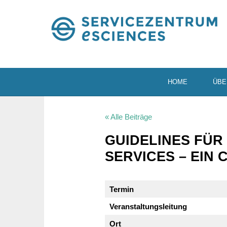
HOME
ÜBE
« Alle Beiträge
GUIDE­LINES FÜR
SER­VICES – EIN
Termin
Veran­stal­tungs­lei­tung
Ort