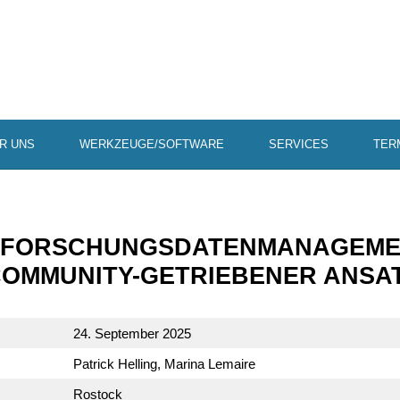
R UNS
WERKZEUGE/SOFTWARE
SERVICES
TER
 FORSCHUNGS­DA­TEN­MA­NAGE­M
 COMMU­NITY-GETRIE­BENER ANSA
24. September 2025
Patrick Helling, Marina Lemaire
Rostock