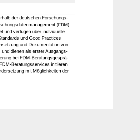
ner­halb der deut­schen Forschungs­
schungs­da­ten­ma­nage­ment (
)
FDM
t und verfügen über indi­vi­du­elle
e Stan­dards und Good Prac­tices
mset­zung und Doku­men­ta­tion von
es und dienen als erster Ausgangs­
­che­rung bei FDM-Bera­tungs­ge­sprä­
DM-Bera­tungs­ser­vices initi­ieren
der­set­zung mit Möglich­keiten der