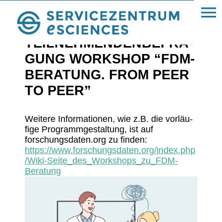
« Alle Beiträge
TEIL­NEH­MEN­DEN­BE­FRA­
GUNG WORK­SHOP “FDM-
BERA­TUNG. FROM PEER
TO PEER”
Weitere Infor­ma­tionen, wie z.B. die vorläu­
fige Programm­ge­stal­tung, ist auf
forschungsdaten.org zu finden:
https://www.forschungsdaten.org/index.php
/Wiki-Seite_des_Workshops_zu_FDM-
Beratung