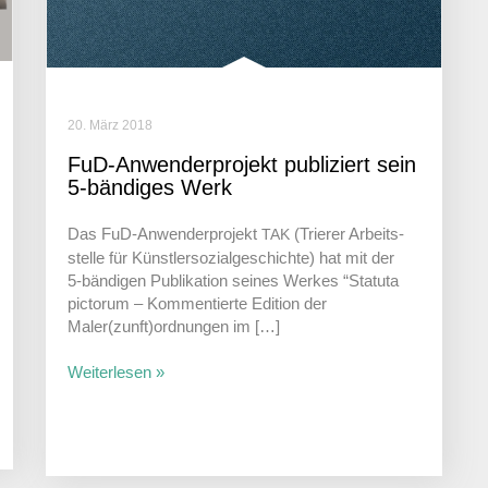
20. März 2018
FuD-Anwen­der­pro­jekt publi­ziert sein
5‑bändiges Werk
Das FuD-Anwen­­der­­pro­­jekt
(Trierer Arbeits­
TAK
stelle für Künst­ler­so­zi­al­ge­schichte) hat mit der
5‑bändigen Publi­ka­tion seines Werkes “Statuta
pictorum – Kommen­tierte Edition der
Maler(zunft)ordnungen im […]
Weiterlesen »