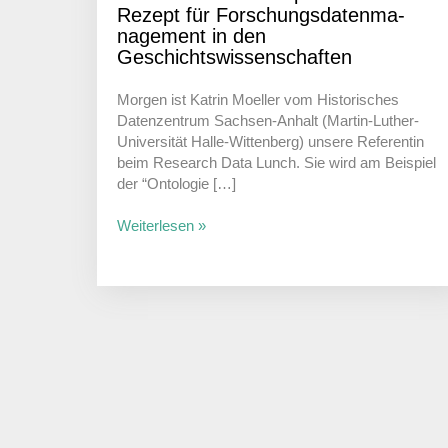
Rezept für Forschungs­da­ten­ma­
nage­ment in den
Geschichtswissenschaften
Morgen ist Katrin Moeller vom Histo­ri­sches
Daten­zen­trum Sachsen-Anhalt (Martin-Luther-
Univer­­­sität Halle-Witten­­berg) unsere Refe­rentin
beim Rese­arch Data Lunch. Sie wird am Beispiel
der “Onto­logie […]
Weiterlesen »