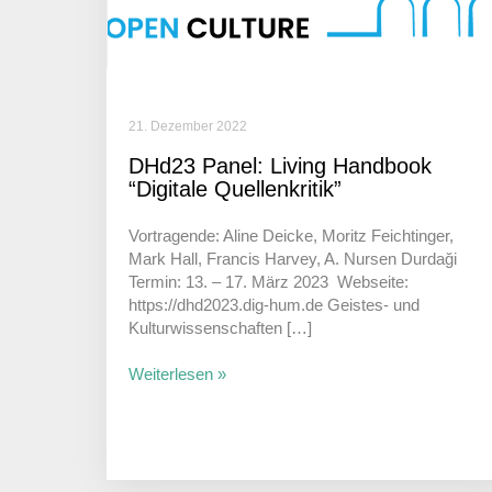
21. Dezember 2022
DHd23 Panel: Living Hand­book
“Digi­tale Quellenkritik”
Vortra­gende: Aline Deicke, Moritz Feicht­inger,
Mark Hall, Francis Harvey, A. Nursen Durdaği
Termin: 13. – 17. März 2023 Webseite:
https://dhd2023.dig-hum.de Geistes- und
Kulturwissenschaften […]
Weiterlesen »