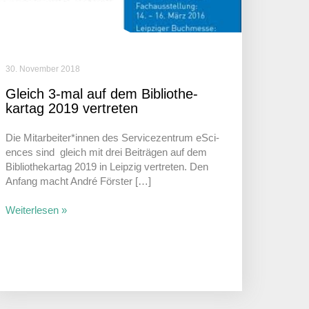
30. November 2018
Gleich 3‑mal auf dem Biblio­the­
kartag 2019 vertreten
Die Mitarbeiter*innen des Service­zen­trum eSci­
ences sind gleich mit drei Beiträgen auf dem
Biblio­the­kartag 2019 in Leipzig vertreten. Den
Anfang macht André Förster […]
Weiterlesen »