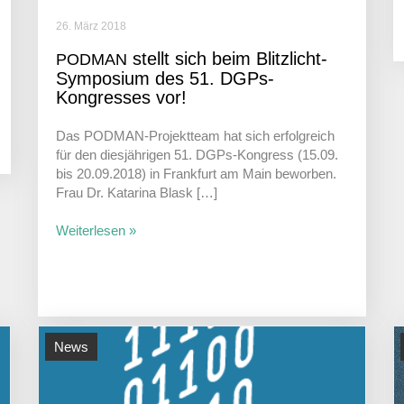
26. März 2018
stellt sich beim Blitz­licht-
PODMAN
Sympo­sium des 51. DGPs-
Kongresses vor!
Das PODMAN-Projek­t­­team hat sich erfolg­reich
für den dies­jäh­rigen 51. DGPs-Kongress (15.09.
bis 20.09.2018) in Frank­furt am Main beworben.
Frau Dr. Kata­rina Blask […]
Weiterlesen »
News