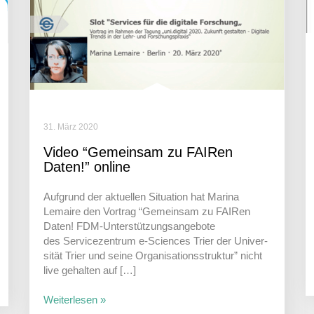
31. März 2020
Video “Gemeinsam zu FAIRen
Daten!” online
Aufgrund der aktu­ellen Situa­tion hat Marina
Lemaire den Vortrag “Gemeinsam zu FAIRen
Daten! FDM-Unter­­stü­t­­zungs­­an­­ge­­bote
des Service­zen­trum e‑Sciences Trier der Univer­
sität Trier und seine Orga­ni­sa­ti­ons­struktur” nicht
live gehalten auf […]
Weiterlesen »