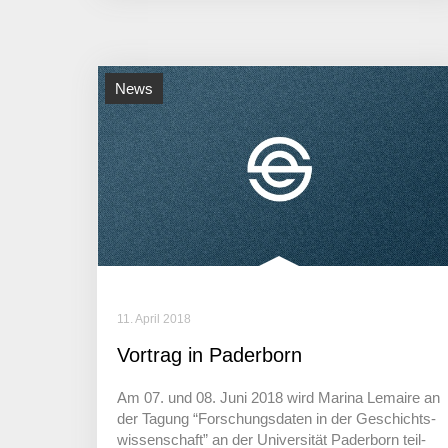
News
11. April 2018
Vortrag in Paderborn
Am 07. und 08. Juni 2018 wird Marina Lemaire an
der Tagung “Forschungs­daten in der Geschichts­
wis­sen­schaft” an der Univer­sität Pader­born teil­