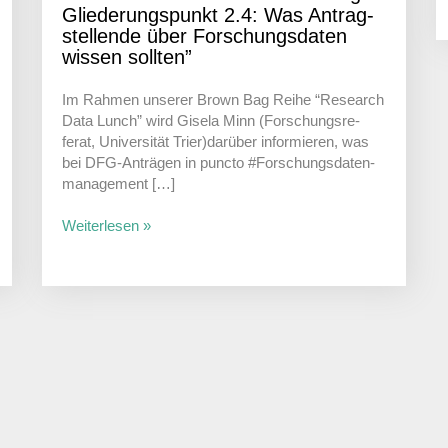
Glie­de­rungs­punkt 2.4: Was Antrag­
stel­lende über Forschungs­daten
wissen sollten”
Im Rahmen unserer Brown Bag Reihe “Rese­arch
Data Lunch” wird Gisela Minn (Forschungs­re­
ferat, Univer­sität Trier)darüber infor­mieren, was
bei DFG-Anträgen in puncto #Forschungs­da­ten­
ma­nage­ment […]
Weiterlesen »