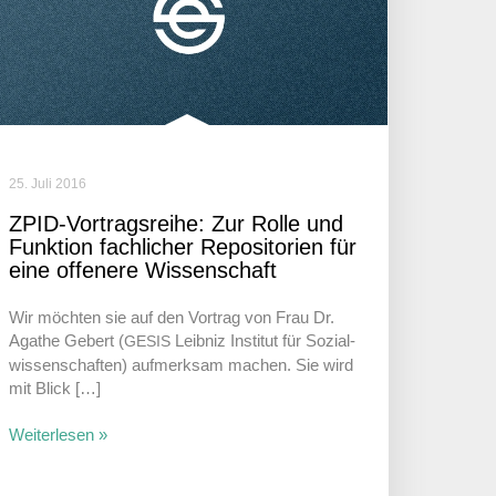
25. Juli 2016
ZPID-Vortrags­reihe: Zur Rolle und
Funk­tion fach­li­cher Repo­si­to­rien für
eine offe­nere Wissenschaft
Wir möchten sie auf den Vortrag von Frau Dr.
Agathe Gebert (
Leibniz Institut für Sozi­al­
GESIS
wis­sen­schaften) aufmerksam machen. Sie wird
mit Blick […]
Weiterlesen »