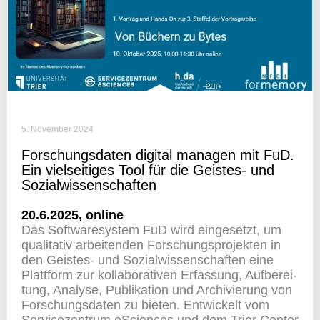
5. November 2024
Forschungs­daten digital managen mit FuD.
Ein viel­sei­tiges Tool für die Geistes- und
Sozialwissenschaften
20.6.2025, online
Das Soft­ware­system FuD wird einge­setzt, um
quali­tativ arbei­tenden Forschungs­pro­jekten in
den Geistes- und Sozi­al­wis­sen­schaften eine
Platt­form zur kolla­bo­ra­tiven Erfas­sung, Aufbe­rei­
tung, Analyse, Publi­ka­tion und Archi­vie­rung von
Forschungs­daten zu bieten. Entwi­ckelt vom
Service­zen­trum eSci­ences und dem Trier Center