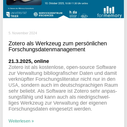
5. November 2024
Zotero als Werk­zeug zum persön­li­chen
Forschungsdatenmanagement
21.3.2025, online
Zotero ist als kosten­lose, open-source Soft­ware
zur Verwal­tung biblio­gra­fi­scher Daten und damit
verknüpfter Forschungs­li­te­ratur nicht nur in den
, sondern auch im deutsch­spra­chigen Raum
USA
sehr beliebt. Als Soft­ware ist Zotero sehr anpas­
sungs­fähig und kann auch als nied­rig­schwel­
liges Werk­zeug zur Verwal­tung der eigenen
Forschungs­daten einge­setzt werden.
Weiterlesen »