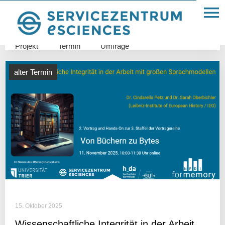
Allgemein
FDM
Glossar
IT-Infrastruktur
Projekt
Termin
Umfrage
alter Termin
15. Oktober 2025
Wissen­schaft­liche Inte­grität in der Arbeit