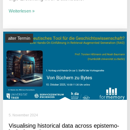
Weiterlesen »
alter Termin
5. November 2024
Visua­li­sing histo­rical data across epis­te­mo­