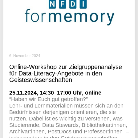
6. November 2024
Online-Work­shop zur Ziel­grup­pen­ana­lyse
für Data-Literacy-Ange­bote in den
Geisteswissenschaften
25.11.2024, 14:30–17:00 Uhr, online
“Haben wir Euch gut getroffen?”
Lehr- und Lern­ma­te­ria­lien müssen sich an den
Bedürf­nissen derje­nigen orien­tieren, die sie
nutzen. Dabei ist es wichtig zu verstehen, was
Studie­rende, Data Stewards, Bibliothekar:innen,
Archivar:innen, Post­Docs und Professor:innen –
insbe­son­dere in den Geis­tes­wis­sen­schaften –